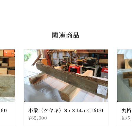
関連商品
60
小梁（ケヤキ）85×145×1600
丸桁
¥65,000
¥35