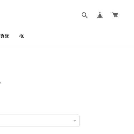
貨類
框
キ